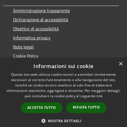
Amministrazione trasparente
Dichiarazione di accessibilità
Obiettivi di accessibilità
Informativa privacy
Note legali
Cookie Policy
×
Cookie Policy (UE)
Informazioni sui cookie
Questo sito web utilizza cookie tecnici e assimilati strettamente
necessari al corretto funzionamento e alla navigazione del sito,
nonché un cookie tecnico analitico al solo fine di elaborare
informazioni statistiche, aggregate e anonime. Per maggiori dettagli,
RSS
Copyright © 2026 • Comune di
può consultare la cookie policy al seguente
link
Accessibilità
Roccagloriosa • Powered by
Privacy
Municipium
Accesso
•
RIFIUTA TUTTO
ACCETTA TUTTO
Cookie
redazione
Mappa del sito
MOSTRA DETTAGLI